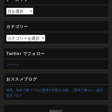
ッ
ト
ア
エ
ー
リ
カ
ア
イ
カテゴリー
ブ
カ
テ
ゴ
リ
Twitter でフォロー
ー
ツイート
おススメブログ
競馬・馬券で勝つプロの思考や予想を公開。 | 競馬で勝ちたい奴が
見るブログ
2026年8月