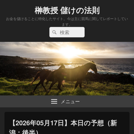
榊教授 儲けの法則
お金を儲けることに特化したサイト。今は主に競馬に関してレポートしてい
ます。
検
検
索:
索
メニュー
【2026年05月17日】本日の予想（新
潟：後半）