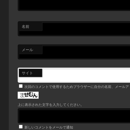
名前
メール
サイト
次回のコメントで使用するためブラウザーに自分の名前、メールア
上に表示された文字を入力してください。
新しいコメントをメールで通知