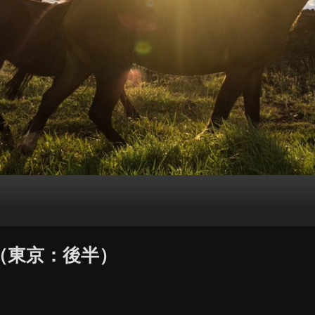
想（東京：後半）