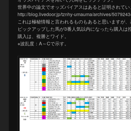
世界中の論文でオッズバイアスはあると証明されてい
http://blog.livedoor.jp/tznhy-umauma/archives/5079243
これは極秘情報と言われるものもあると思いますが、
ピックアップした馬が3番人気以内になったら購入は
購入は、複勝とワイド。
※波乱度：A～Cで示す。