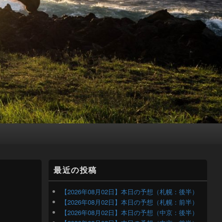
メ
最近の投稿
イ
ン
サ
【2026年08月02日】本日の予想（札幌：後半）
イ
【2026年08月02日】本日の予想（札幌：前半）
ド
【2026年08月02日】本日の予想（中京：後半）
バ