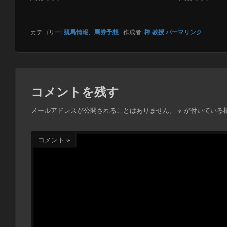
カテゴリー:
競馬情報
、
馬券予想
作成者:
榊 教授
パーマリンク
コメントを残す
メールアドレスが公開されることはありません。
※
が付いている
コメント
※