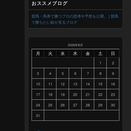
おススメブログ
競馬・馬券で勝つプロの思考や予想を公開。 | 競馬
で勝ちたい奴が見るブログ
2026年8月
月
火
水
木
金
土
日
1
2
3
4
5
6
7
8
9
10
11
12
13
14
15
16
17
18
19
20
21
22
23
24
25
26
27
28
29
30
31