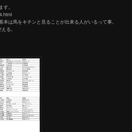
ます。
4.html
基本は馬をキチンと見ることが出来る人がいるって事。
控える。