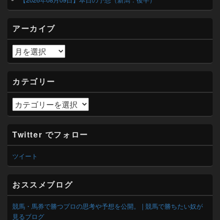
ウ
ィ
ジ
アーカイブ
ェ
ッ
ト
ア
エ
ー
リ
カ
ア
イ
カテゴリー
ブ
カ
テ
ゴ
リ
Twitter でフォロー
ー
ツイート
おススメブログ
競馬・馬券で勝つプロの思考や予想を公開。 | 競馬で勝ちたい奴が
見るブログ