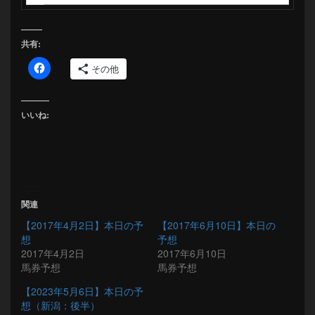
共有:
その他
いいね:
関連
【2017年4月2日】本日の予
【2017年6月10日】本日の
想
予想
2017年4月2日
2017年6月10日
馬券予想
馬券予想
【2023年5月6日】本日の予
想（新潟：後半）