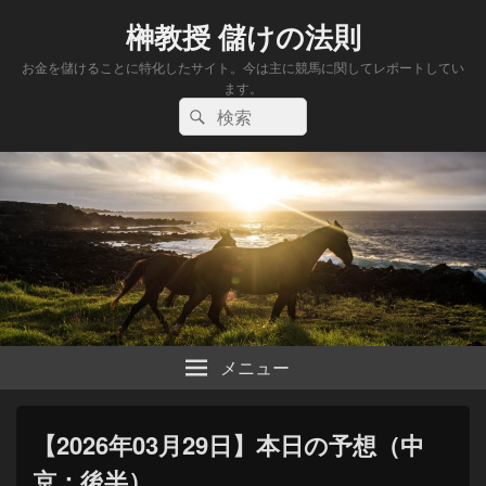
榊教授 儲けの法則
お金を儲けることに特化したサイト。今は主に競馬に関してレポートしてい
ます。
検
検
索:
索
メニュー
【2026年03月29日】本日の予想（中
京：後半）