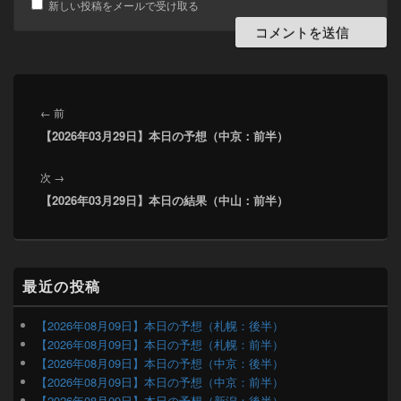
新しい投稿をメールで受け取る
投
稿
前
←
前
ナ
【2026年03月29日】本日の予想（中京：前半）
の
ビ
投
ゲ
次
次
→
稿:
ー
【2026年03月29日】本日の結果（中山：前半）
の
シ
投
ョ
稿:
ン
メ
最近の投稿
イ
ン
サ
【2026年08月09日】本日の予想（札幌：後半）
イ
【2026年08月09日】本日の予想（札幌：前半）
ド
【2026年08月09日】本日の予想（中京：後半）
バ
【2026年08月09日】本日の予想（中京：前半）
ー
【2026年08月09日】本日の予想（新潟：後半）