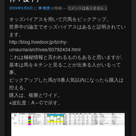
2026年3月6日
に
榊 教授
が投稿
—
コメントはありません ↓
オッズバイアスを用いて穴馬をピックアップ。
世界中の論文でオッズバイアスはあると証明されてい
ます。
http://blog.livedoor.jp/tznhy-
umauma/archives/50792434.html
これは極秘情報と言われるものもあると思いますが、
基本は馬をキチンと見ることが出来る人がいるって
事。
ピックアップした馬が3番人気以内になったら購入は
控える。
購入は、複勝とワイド。
※波乱度：A～Cで示す。