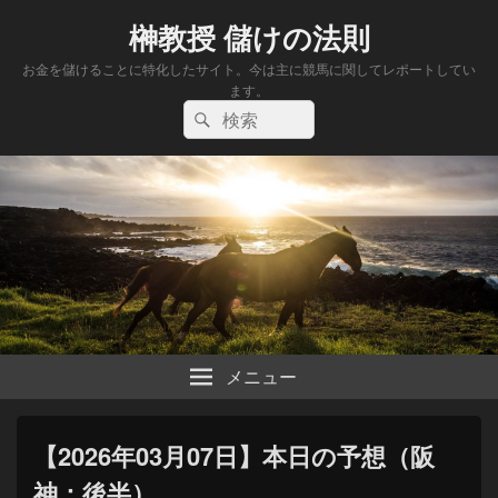
榊教授 儲けの法則
お金を儲けることに特化したサイト。今は主に競馬に関してレポートしてい
ます。
検
検
索:
索
メニュー
【2026年03月07日】本日の予想（阪
神：後半）