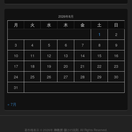
2026年8月
月
火
水
木
金
土
日
1
2
3
4
5
6
7
8
9
10
11
12
13
14
15
16
17
18
19
20
21
22
23
24
25
26
27
28
29
30
31
« 7月
著作権表示 © 2026年
榊教授 儲けの法則
. All Rights Reserved.