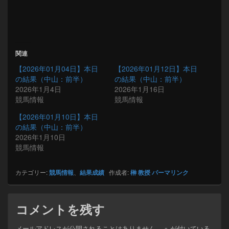
関連
【2026年01月04日】本日
【2026年01月12日】本日
の結果（中山：前半）
の結果（中山：前半）
2026年1月4日
2026年1月16日
競馬情報
競馬情報
【2026年01月10日】本日
の結果（中山：前半）
2026年1月10日
競馬情報
カテゴリー:
競馬情報
、
結果成績
作成者:
榊 教授
パーマリンク
コメントを残す
メールアドレスが公開されることはありません。
※
が付いている