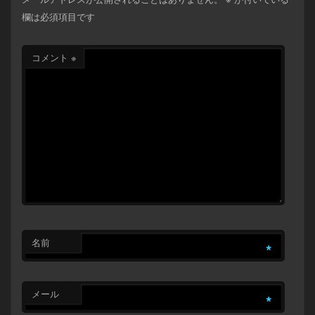
欄は必須項目です
コメント
※
名前
*
メール
*