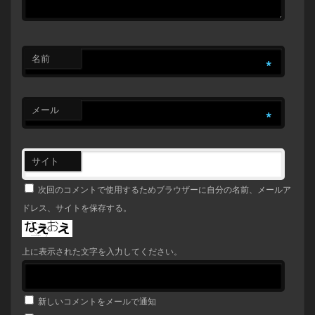
名前
*
メール
*
サイト
次回のコメントで使用するためブラウザーに自分の名前、メールア
ドレス、サイトを保存する。
上に表示された文字を入力してください。
新しいコメントをメールで通知