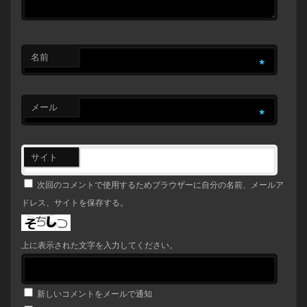
名前
*
メール
*
サイト
次回のコメントで使用するためブラウザーに自分の名前、メールア
ドレス、サイトを保存する。
上に表示された文字を入力してください。
新しいコメントをメールで通知