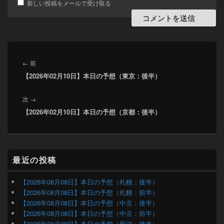
新しい投稿をメールで受け取る
投
稿
前
←
前
ナ
【2026年02月10日】本日の予想（東京：後半）
の
ビ
投
ゲ
次
次
→
稿:
ー
【2026年02月10日】本日の予想（京都：後半）
の
シ
投
ョ
稿:
ン
メ
最近の投稿
イ
ン
サ
【2026年08月08日】本日の予想（札幌：後半）
イ
【2026年08月08日】本日の予想（札幌：前半）
ド
【2026年08月08日】本日の予想（中京：後半）
バ
【2026年08月08日】本日の予想（中京：前半）
ー
【2026年08月08日】本日の予想（新潟：後半）