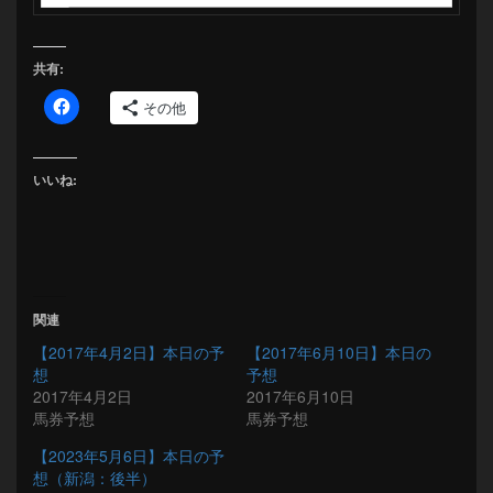
共有:
その他
いいね:
関連
【2017年4月2日】本日の予
【2017年6月10日】本日の
想
予想
2017年4月2日
2017年6月10日
馬券予想
馬券予想
【2023年5月6日】本日の予
想（新潟：後半）