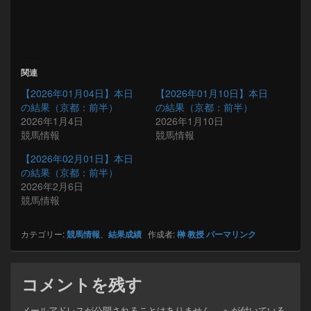
関連
【2026年01月04日】本日
【2026年01月10日】本日
の結果（京都：前半）
の結果（京都：前半）
2026年1月4日
2026年1月10日
競馬情報
競馬情報
【2026年02月01日】本日
の結果（京都：前半）
2026年2月6日
競馬情報
カテゴリー:
競馬情報
、
結果成績
作成者:
榊 教授
パーマリンク
コメントを残す
メールアドレスが公開されることはありません。
※
が付いている