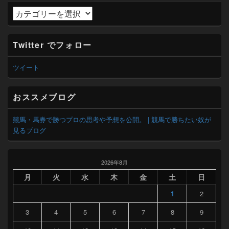
カ
テ
ゴ
リ
Twitter でフォロー
ー
ツイート
おススメブログ
競馬・馬券で勝つプロの思考や予想を公開。 | 競馬で勝ちたい奴が
見るブログ
2026年8月
月
火
水
木
金
土
日
1
2
3
4
5
6
7
8
9