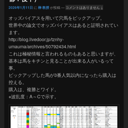
2026年1月11日
に
榊 教授
が投稿
—
コメントはありません ↓
オッズバイアスを用いて穴馬をピックアップ。
世界中の論文でオッズバイアスはあると証明されてい
ます。
http://blog.livedoor.jp/tznhy-
umauma/archives/50792434.html
これは極秘情報と言われるものもあると思いますが、
基本は馬をキチンと見ることが出来る人がいるって
事。
ピックアップした馬が3番人気以内になったら購入は
控える。
購入は、複勝とワイド。
※波乱度：A～Cで示す。