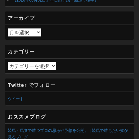
ウ
ィ
ジ
アーカイブ
ェ
ッ
ト
ア
エ
ー
リ
カ
ア
イ
カテゴリー
ブ
カ
テ
ゴ
リ
Twitter でフォロー
ー
ツイート
おススメブログ
競馬・馬券で勝つプロの思考や予想を公開。 | 競馬で勝ちたい奴が
見るブログ