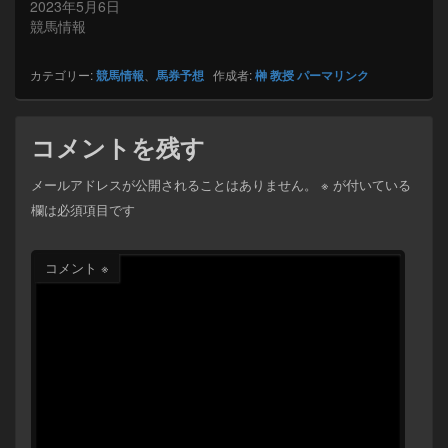
2023年5月6日
競馬情報
カテゴリー:
競馬情報
、
馬券予想
作成者:
榊 教授
パーマリンク
コメントを残す
メールアドレスが公開されることはありません。
※
が付いている
欄は必須項目です
コメント
※