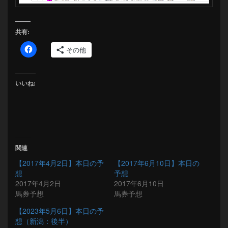
共有:
その他
いいね:
関連
【2017年4月2日】本日の予
【2017年6月10日】本日の
想
予想
2017年4月2日
2017年6月10日
馬券予想
馬券予想
【2023年5月6日】本日の予
想（新潟：後半）