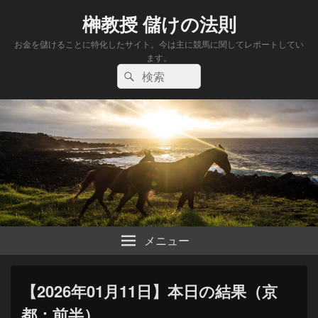
榊教授 儲けの法則
お金を儲けることに特化したサイト。今は主に競馬に関してレポートしてい
ます。
検
検
索:
索
メニュー
【2026年01月11日】本日の結果（京
都：前半）