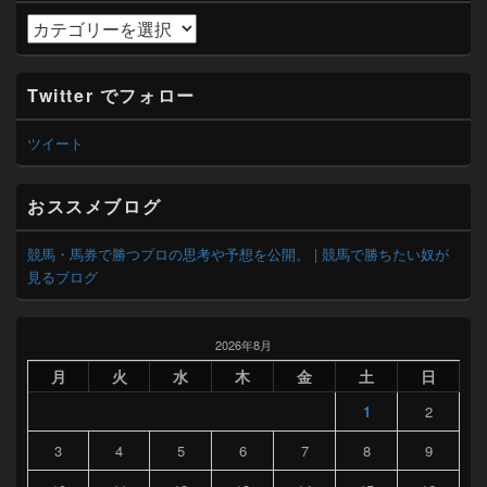
カ
テ
ゴ
リ
Twitter でフォロー
ー
ツイート
おススメブログ
競馬・馬券で勝つプロの思考や予想を公開。 | 競馬で勝ちたい奴が
見るブログ
2026年8月
月
火
水
木
金
土
日
1
2
3
4
5
6
7
8
9