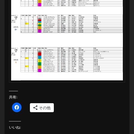
共有:
その他
いいね: