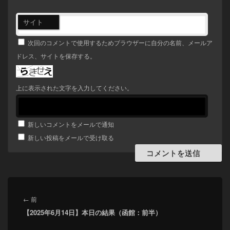
サイト
次回のコメントで使用するためブラウザーに自分の名前、メールア
ドレス、サイトを保存する。
上に表示された文字を入力してください。
新しいコメントをメールで通知
新しい投稿をメールで受け取る
投
稿
前
←
前
ナ
【2025年6月14日】本日の結果（函館：前半）
の
ビ
投