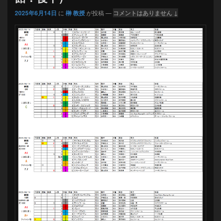
2025年6月14日
に
榊 教授
が投稿
—
コメントはありません ↓