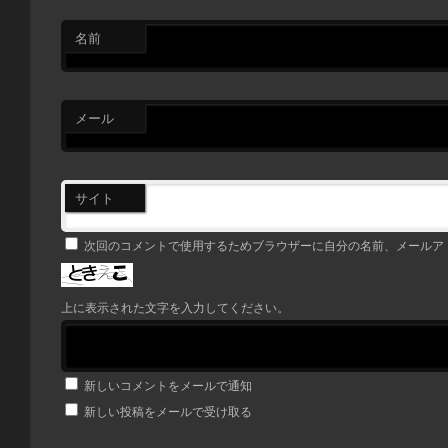
名前
メール
サイト
次回のコメントで使用するためブラウザーに自分の名前、メールア
上に表示された文字を入力してください。
新しいコメントをメールで通知
新しい投稿をメールで受け取る