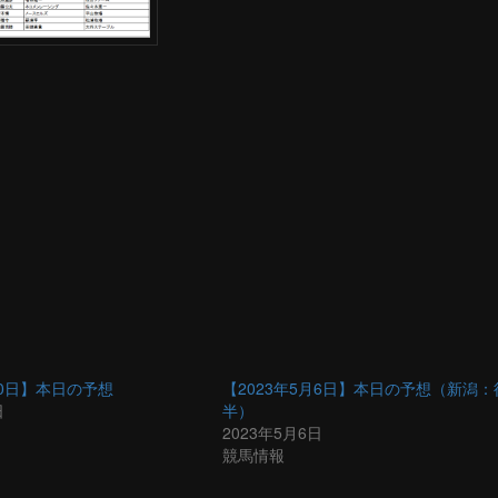
10日】本日の予想
【2023年5月6日】本日の予想（新潟：
日
半）
2023年5月6日
競馬情報