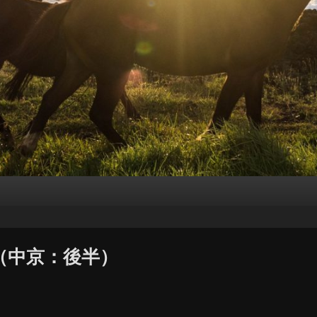
想（中京：後半）