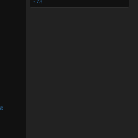
« 7月
後