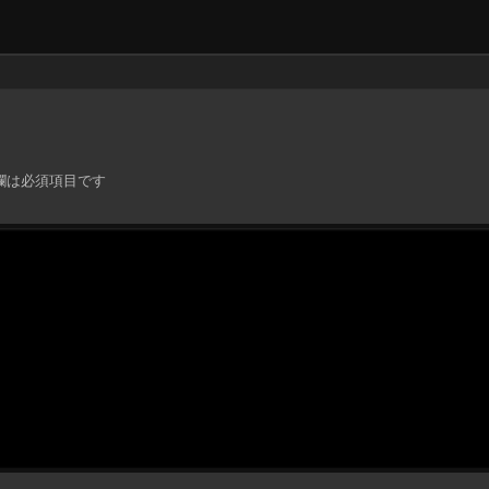
欄は必須項目です