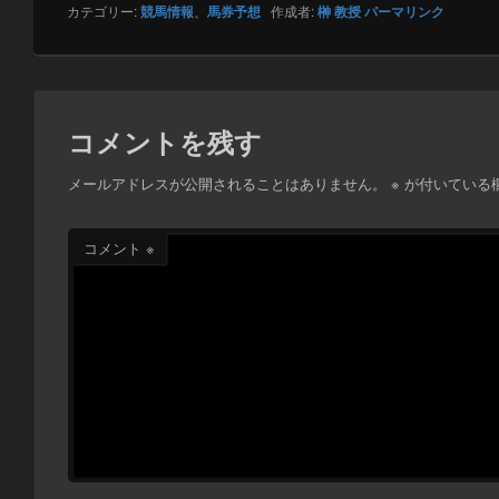
カテゴリー:
競馬情報
、
馬券予想
作成者:
榊 教授
パーマリンク
コメントを残す
メールアドレスが公開されることはありません。
※
が付いている
コメント
※