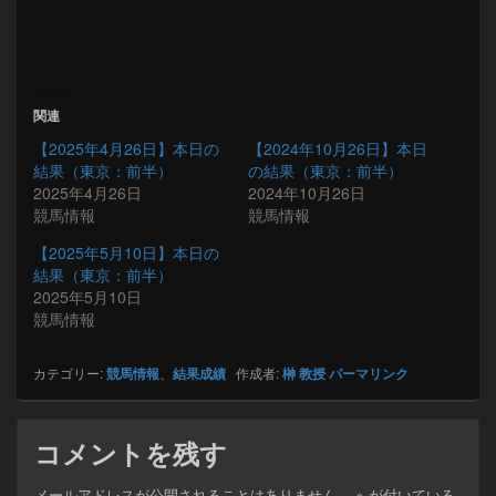
関連
【2025年4月26日】本日の
【2024年10月26日】本日
結果（東京：前半）
の結果（東京：前半）
2025年4月26日
2024年10月26日
競馬情報
競馬情報
【2025年5月10日】本日の
結果（東京：前半）
2025年5月10日
競馬情報
カテゴリー:
競馬情報
、
結果成績
作成者:
榊 教授
パーマリンク
コメントを残す
メールアドレスが公開されることはありません。
※
が付いている