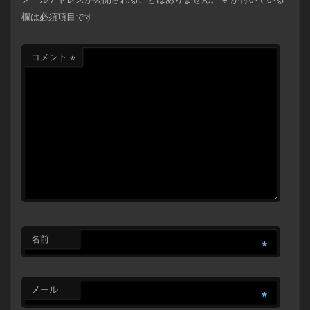
欄は必須項目です
コメント
※
名前
*
メール
*