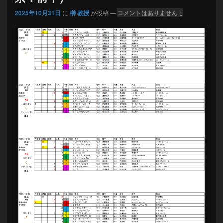
2025年10月31日
に
榊 教授
が投稿
—
コメントはありません ↓