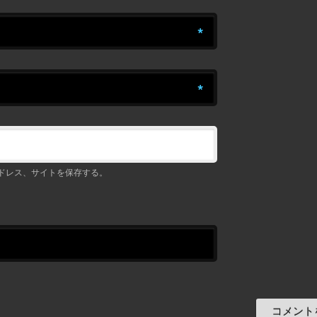
*
*
ドレス、サイトを保存する。