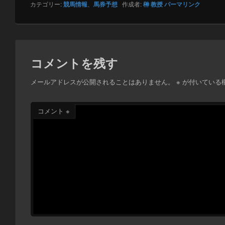
カテゴリー:
競馬情報
、
馬券予想
作成者:
榊 教授
パーマリンク
コメントを残す
メールアドレスが公開されることはありません。
※
が付いている
コメント
※