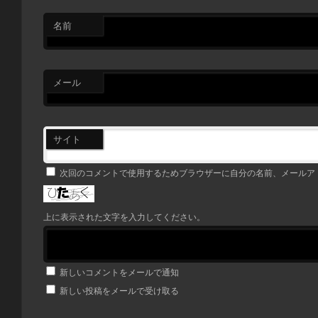
名前
メール
サイト
次回のコメントで使用するためブラウザーに自分の名前、メールア
上に表示された文字を入力してください。
新しいコメントをメールで通知
新しい投稿をメールで受け取る