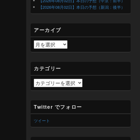
【2026年08月02日】本日の予想（中京：前半）
ー
【2026年08月02日】本日の予想（新潟：後半）
ウ
ィ
ジ
ェ
アーカイブ
ッ
ト
エ
ア
リ
ー
ア
カ
イ
カテゴリー
ブ
カ
テ
ゴ
リ
Twitter でフォロー
ー
ツイート