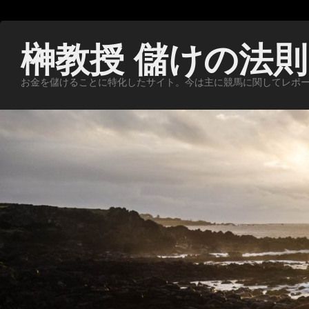
榊教授 儲けの法則
お金を儲けることに特化したサイト。今は主に競馬に関してレポ