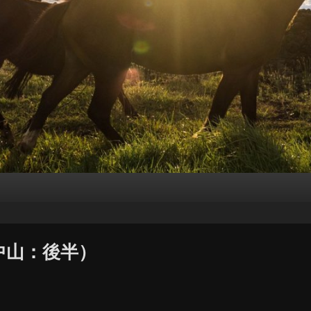
（中山：後半）