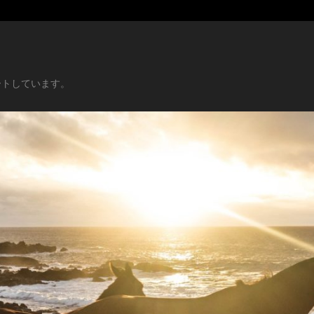
ートしています。