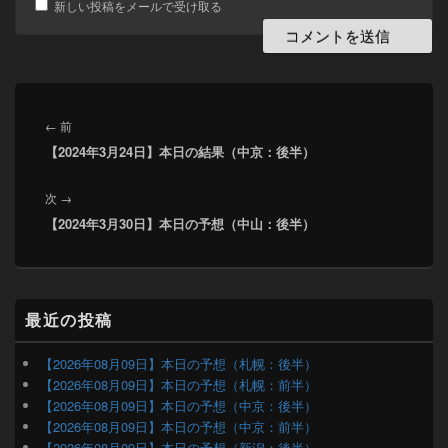
新しい投稿をメールで受け取る
投
稿
前
←
前
ナ
【2024年3月24日】本日の結果（中京：後半）
の
ビ
投
ゲ
次
次
→
稿:
ー
【2024年3月30日】本日の予想（中山：後半）
の
シ
投
ョ
稿:
ン
メ
最近の投稿
イ
ン
サ
【2026年08月09日】本日の予想（札幌：後半）
イ
【2026年08月09日】本日の予想（札幌：前半）
ド
【2026年08月09日】本日の予想（中京：後半）
バ
【2026年08月09日】本日の予想（中京：前半）
ー
【2026年08月09日】本日の予想（新潟：後半）