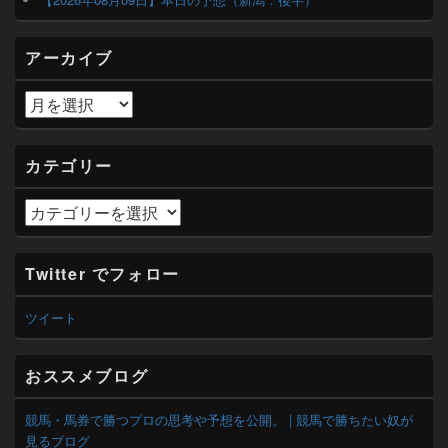
ウ
ィ
ジ
アーカイブ
ェ
ッ
ト
ア
エ
ー
リ
カ
ア
イ
カテゴリー
ブ
カ
テ
ゴ
リ
Twitter でフォロー
ー
ツイート
おススメブログ
競馬・馬券で勝つプロの思考や予想を公開。 | 競馬で勝ちたい奴が
見るブログ