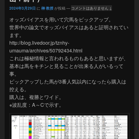
2024年3月29日
に
榊 教授
が投稿
—
コメントはありません ↓
オッズバイアスを用いて穴馬をピックアップ。
世界中の論文でオッズバイアスはあると証明されてい
ます。
http://blog.livedoor.jp/tznhy-
umauma/archives/50792434.html
これは極秘情報と言われるものもあると思いますが、
基本は馬をキチンと見ることが出来る人がいるって
事。
ピックアップした馬が3番人気以内になったら購入は
控える。
購入は、複勝とワイド。
※波乱度：A～Cで示す。