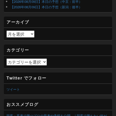
【2026年08月09日】本日の予想（中京：前半）
ー
【2026年08月09日】本日の予想（新潟：後半）
ウ
ィ
ジ
アーカイブ
ェ
ッ
ト
ア
エ
ー
リ
カ
ア
イ
カテゴリー
ブ
カ
テ
ゴ
リ
Twitter でフォロー
ー
ツイート
おススメブログ
競馬・馬券で勝つプロの思考や予想を公開。 | 競馬で勝ちたい奴が