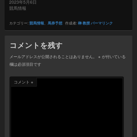
2023年5月6日
競馬情報
カテゴリー:
競馬情報
、
馬券予想
作成者:
榊 教授
パーマリンク
コメントを残す
メールアドレスが公開されることはありません。
※
が付いている
欄は必須項目です
コメント
※