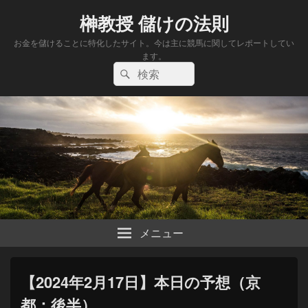
榊教授 儲けの法則
お金を儲けることに特化したサイト。今は主に競馬に関してレポートしてい
ます。
検
検
索:
索
メニュー
【2024年2月17日】本日の予想（京
都：後半）