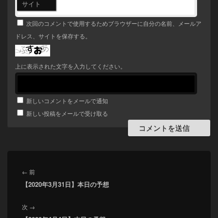
サイト
次回のコメントで使用するためブラウザーに自分の名前、メールア
ドレス、サイトを保存する。
上に表示された文字を入力してください。
新しいコメントをメールで通知
新しい投稿をメールで受け取る
投
稿
前
←
前
ナ
【2020年3月31日】本日の予想
の
ビ
投
ゲ
次
次
→
稿:
ー