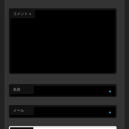
コメント
※
名前
*
メール
*