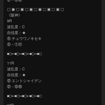
▢ ▣ ▢ ▣ ▢ ▣ ▢ ▣ ▢ ▣ ▢ ▣ ▢
《阪神》
9R
波乱度：C
自信度：★
⑥ チュウワノキセキ
⑥－①⑪
■□▪▫■□▫▪■□▪▫■□▫▪■□
11R
波乱度：C
自信度：★
⑫ エントシャイデン
⑫－⑮⑯
■□▪▫■□▫▪■□▪▫■□▫▪■□