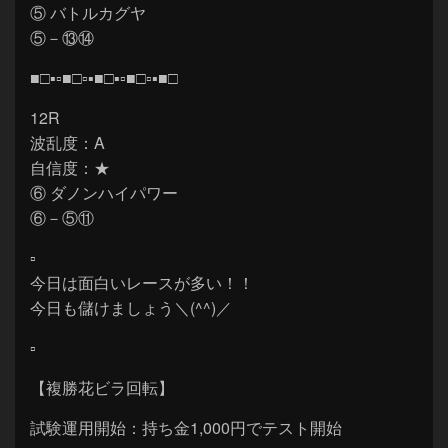
⑤ バトルカグヤ
⑤－⑬⑭
■□▪▫■□▫▪■□▪▫■□▫▪■□
12R
波乱度：A
自信度：★
⑥ ダノンハイパワー
⑥－⑤⑪
▫
今日は面白いレースが多い！！
今日も儲けましょう＼(^^)／
▫
【複勝花ビラ回転】
試験運用開始：持ち金1,000円でテスト開始