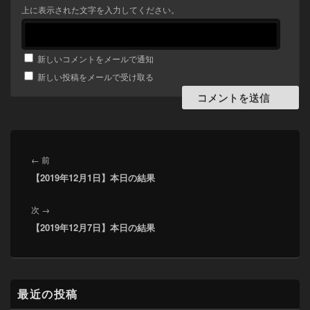
上に表示された文字を入力してください。
新しいコメントをメールで通知
新しい投稿をメールで受け取る
投
稿
前
←
前
ナ
【2019年12月1日】本日の結果
の
ビ
投
ゲ
次
次
→
稿:
ー
【2019年12月7日】本日の結果
の
シ
投
ョ
稿:
ン
メ
最近の投稿
イ
ン