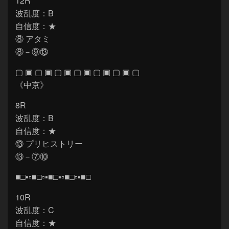
12R
波乱度：B
自信度：★
⑧ アタミ
⑧－⑨⑬
▢ ▣ ▢ ▣ ▢ ▣ ▢ ▣ ▢ ▣ ▢ ▣ ▢
《中京》
8R
波乱度：B
自信度：★
⑬ プリヒストリー
⑬－⑦⑩
■□▪▫■□▫▪■□▪▫■□▫▪■□
10R
波乱度：C
自信度：★