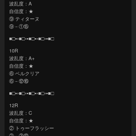
波乱度：A
自信度：★
⑨ ティターヌ
⑨－①⑮
■□▪▫■□▫▪■□▪▫■□▫▪■□
10R
波乱度：A+
自信度：★
⑥ ベルクリア
⑥－⑫⑯
■□▪▫■□▫▪■□▪▫■□▫▪■□
12R
波乱度：C
自信度：★
② トゥーフラッシー
②－③⑫