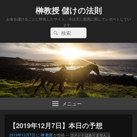
榊教授 儲けの法則
お金を儲けることに特化したサイト。今は主に競馬に関してレポートしてい
ます。
検
検
索:
索
メニュー
【2019年12月7日】本日の予想
2019年12月7日
に
榊 教授
が投稿
—
コメントはありません ↓