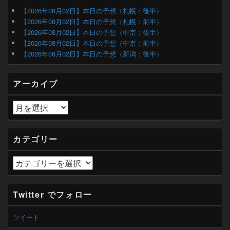
サ
【2026年08月02日】本日の予想（札幌：後半）
イ
【2026年08月02日】本日の予想（札幌：前半）
ド
【2026年08月02日】本日の予想（中京：後半）
バ
【2026年08月02日】本日の予想（中京：前半）
ー
【2026年08月02日】本日の予想（新潟：後半）
ウ
ィ
ジ
アーカイブ
ェ
ッ
ト
ア
エ
ー
リ
カ
ア
イ
カテゴリー
ブ
カ
テ
ゴ
リ
Twitter でフォロー
ー
ツイート